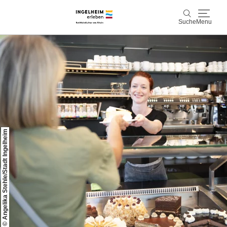
Suche
Menu
Entdecken & Erleben
Suche
Wein & Genuss
Kaiserpfalz, Kunst & Kultur
© Angelika Stehle/Stadt Ingelheim
Planen & Buchen
Info & Service
Leichte Sprache
Unterkünfte
Erlebnisse buchen