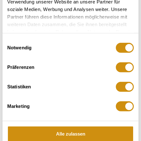
Verwendung unserer Website an unsere Partner für
soziale Medien, Werbung und Analysen weiter. Unsere
Partner führen diese Informationen möglicherweise mit
weiteren Daten zusammen, die Sie ihnen bereitgestellt
Öffnungszeiten
Allgemein
Kontakt
haben oder die sie im Rahmen Ihrer Nutzung der Dienste
gesammelt haben.
Einwilligungsauswahl
Notwendig
Weitere Infos & Downloads
Präferenzen
Öffnungszeiten
Statistiken
16.12.2025 bis 31.12.2026
Marketing
Montag
von 09:00 bis 19:00 Uhr
Dienstag
von 09:00 bis 19:00 Uhr
Alle zulassen
Mittwoch
von 09:00 bis 19:00 Uhr