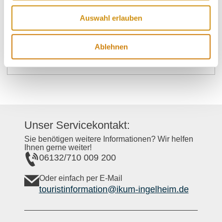
Donnerstag
von 09:00 bis 19:00 Uhr
Auswahl erlauben
Freitag
von 09:00 bis 19:00 Uhr
Ablehnen
Samstag
von 09:00 bis 18:00 Uhr
Unser Servicekontakt:
Sie benötigen weitere Informationen? Wir helfen
Ihnen gerne weiter!
06132/710 009 200
Oder einfach per E-Mail
touristinformation@ikum-ingelheim.de