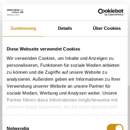
Bodenarten
Zustimmung
Details
Über Cookies
LÖSS/PARARENDZINA
Diese Webseite verwendet Cookies
Erkunden Sie die Umgebung
Wir verwenden Cookies, um Inhalte und Anzeigen zu
personalisieren, Funktionen für soziale Medien anbieten
Weingüter
zu können und die Zugriffe auf unsere Website zu
analysieren. Außerdem geben wir Informationen zu Ihrer
Verwendung unserer Website an unsere Partner für
soziale Medien, Werbung und Analysen weiter. Unsere
Partner führen diese Informationen möglicherweise mit
weiteren Daten zusammen, die Sie ihnen bereitgestellt
haben oder die sie im Rahmen Ihrer Nutzung der Dienste
gesammelt haben.
Einwilligungsauswahl
Notwendig