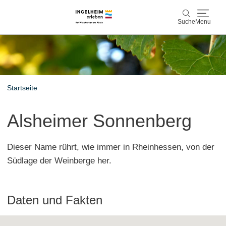
Suche
Menu
Entdecken & Erleben
Suche
Wein & Genuss
Startseite
Kaiserpfalz, Kunst & Kultur
Alsheimer Sonnenberg
Planen & Buchen
Dieser Name rührt, wie immer in Rheinhessen, von der
Info & Service
Südlage der Weinberge her.
Leichte Sprache
Unterkünfte
Erlebnisse buchen
Daten und Fakten