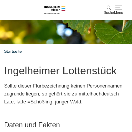
Suche
Menu
Entdecken & Erleben
Suche
Wein & Genuss
Startseite
Kaiserpfalz, Kunst & Kultur
Ingelheimer Lottenstück
Planen & Buchen
Sollte dieser Flurbezeichnung keinen Personennamen
Info & Service
zugrunde liegen, so gehört sie zu mittelhochdeutsch
Late, latte =Schößling, junger Wald.
Leichte Sprache
Unterkünfte
Erlebnisse buchen
Daten und Fakten