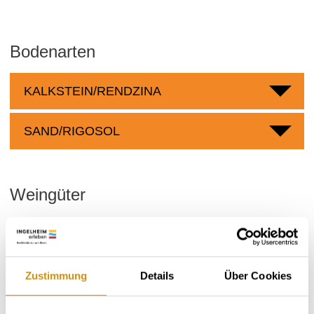
Bodenarten
KALKSTEIN/RENDZINA
SAND/RIGOSOL
Weingüter
meh
Zustimmung
Details
Über Cookies