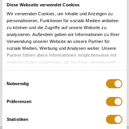
Diese Webseite verwendet Cookies
Wir verwenden Cookies, um Inhalte und Anzeigen zu
personalisieren, Funktionen für soziale Medien anbieten
zu können und die Zugriffe auf unsere Website zu
analysieren. Außerdem geben wir Informationen zu Ihrer
Verwendung unserer Website an unsere Partner für
Ökoweingut Arndt F. Werner
soziale Medien, Werbung und Analysen weiter. Unsere
Ingelheim am Rhein
Partner führen diese Informationen möglicherweise mit
mehr erfahren
weiteren Daten zusammen, die Sie ihnen bereitgestellt
haben oder die sie im Rahmen Ihrer Nutzung der Dienste
gesammelt haben.
Einwilligungsauswahl
Notwendig
Erkunden Sie die Umgebung
Präferenzen
Weingüter
Statistiken