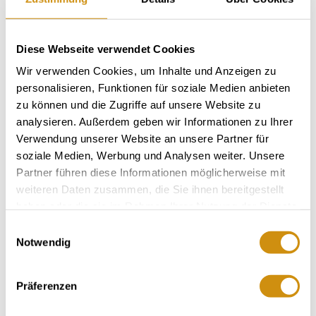
meh
Diese Webseite verwendet Cookies
Wir verwenden Cookies, um Inhalte und Anzeigen zu
personalisieren, Funktionen für soziale Medien anbieten
zu können und die Zugriffe auf unsere Website zu
analysieren. Außerdem geben wir Informationen zu Ihrer
Verwendung unserer Website an unsere Partner für
soziale Medien, Werbung und Analysen weiter. Unsere
Partner führen diese Informationen möglicherweise mit
weiteren Daten zusammen, die Sie ihnen bereitgestellt
haben oder die sie im Rahmen Ihrer Nutzung der Dienste
gesammelt haben.
Weingut Knewitz
Einwilligungsauswahl
Appenheim
Notwendig
mehr erfahren
Präferenzen
Erkunden Sie die Umgebung