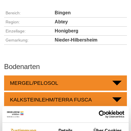
Bingen
Bereich:
Abtey
Region:
Honigberg
Einzellage:
Nieder-Hilbersheim
Gemarkung:
Bodenarten
MERGEL/PELOSOL
KALKSTEINLEHM/TERRA FUSCA
Weingüter
Zustimmung
Details
Über Cookies