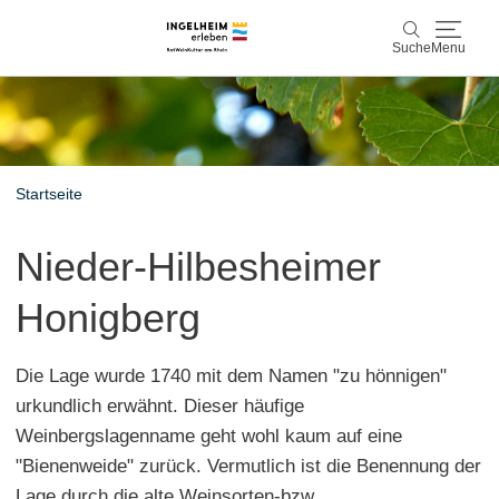
Suche
Menu
Entdecken & Erleben
Suche
Wein & Genuss
Startseite
Kaiserpfalz, Kunst & Kultur
Nieder-Hilbesheimer
Planen & Buchen
Honigberg
Info & Service
Die Lage wurde 1740 mit dem Namen "zu hönnigen"
Leichte Sprache
Unterkünfte
Erlebnisse buchen
urkundlich erwähnt. Dieser häufige
Weinbergslagenname geht wohl kaum auf eine
"Bienenweide" zurück. Vermutlich ist die Benennung der
Lage durch die alte Weinsorten-bzw.