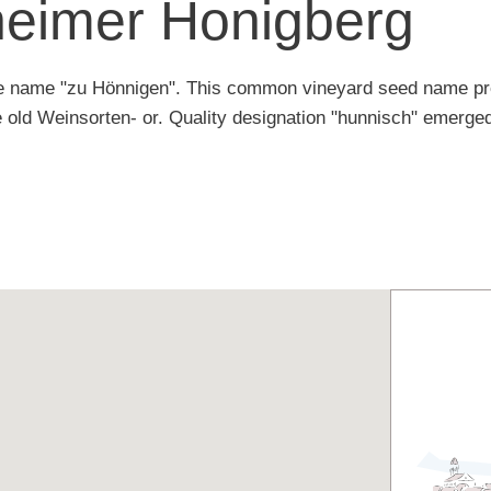
heimer Honigberg
he name "zu Hönnigen". This common vineyard seed name pro
 old Weinsorten- or. Quality designation "hunnisch" emerged