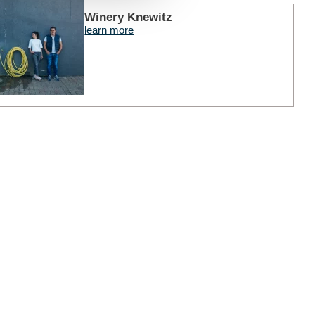
learn m
Winery Knewitz
learn more