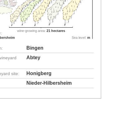
wine-growing area:
21 hectares
:
lbersheim
Sea level:
m
Bingen
n:
Abtey
 vineyard
Honigberg
eyard site:
Nieder-Hilbersheim