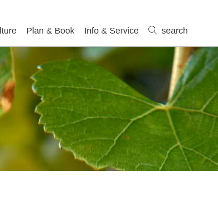
lture
Plan & Book
Info & Service
search
search