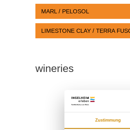
MARL / PELOSOL
LIMESTONE CLAY / TERRA FUS
wineries
Zustimmung