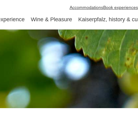
Accommodations
Book experiences
experience
Wine & Pleasure
Kaiserpfalz, history & cu