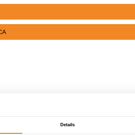
CA
learn mo
Details