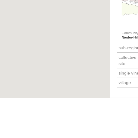
Community
Nieder-Hi
sub-regio
collective
site:
single vin
village: