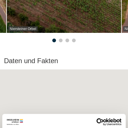
Niersteiner Orbel
Ni
Daten und Fakten