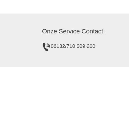
Onze Service Contact:
06132/710 009 200
over ons
Toeristische informatie in de wijnkelder
Toeristische informatie Gau-Algesheim