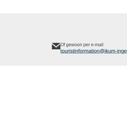
Of gewoon per e-mail
touristinformation@ikum-inge
Follow us
Contact
Gegevensbescherming
afdruk
Outdoor
Komoot
active