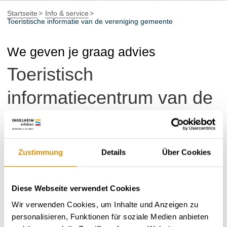
Startseite
Info & service
Toeristische informatie van de vereniging gemeente
We geven je graag advies
Toeristisch
informatiecentrum van de
gemeente Gau-Algesheim
Het VVV-kantoor ligt centraal in het oude stadscentrum
Zustimmung
Details
Über Cookies
van Gau-Algesheim. Hier kunnen toeristen tips krijgen
over de vele festivals in de regio en informatie krijgen
over verschillende vrijetijdsactiviteiten.
Diese Webseite verwendet Cookies
Wir verwenden Cookies, um Inhalte und Anzeigen zu
We staan voor je klaar tijdens de volgende
personalisieren, Funktionen für soziale Medien anbieten
openingstijden: