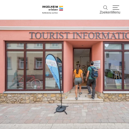
Zoeken
Menu
Ontdek & ervaar
Zoeken
Wijn & Plezier
Kaiserpfalz, geschiedenis & cultuur
Plan & Book
Info & service
Accommodaties
Boek ervaringen