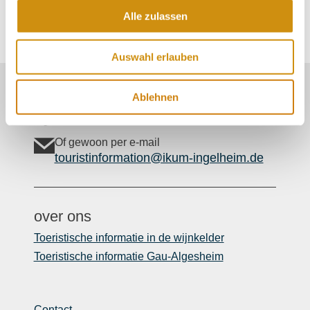
Tel:
06725/910-185
Alle zulassen
E-Mail:
tourismus@vg-gau-algesheim.de
Auswahl erlauben
Onze Service Contact:
Ablehnen
06132/710 009 200
Of gewoon per e-mail
touristinformation@ikum-ingelheim.de
over ons
Toeristische informatie in de wijnkelder
Toeristische informatie Gau-Algesheim
Contact