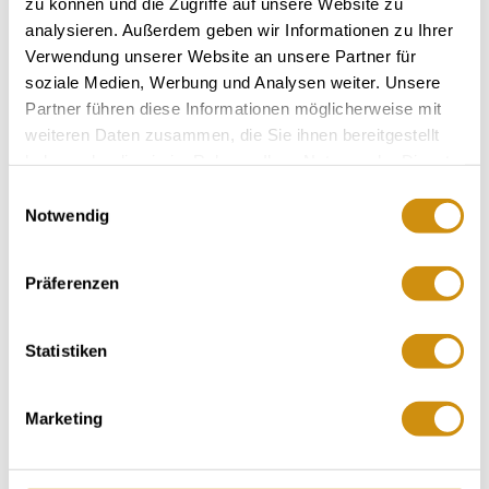
zu können und die Zugriffe auf unsere Website zu
analysieren. Außerdem geben wir Informationen zu Ihrer
Maandag: 10.00 - 13.00 & 15.00 - 18.00
Verwendung unserer Website an unsere Partner für
Dinsdag: 10.00 - 13.00
soziale Medien, Werbung und Analysen weiter. Unsere
Woensdag: 10.00 - 13.00
Partner führen diese Informationen möglicherweise mit
Donderdag: 10.00 - 13.00 & 15.00 - 18.00
weiteren Daten zusammen, die Sie ihnen bereitgestellt
Vrijdag: 10.00 - 13.00
haben oder die sie im Rahmen Ihrer Nutzung der Dienste
gesammelt haben.
Einwilligungsauswahl
We kijken uit naar je bezoek!
Notwendig
Präferenzen
Contact
Statistiken
Contactgegevens:
Tourist-Info der VG Gau-Algesheim
Marketing
Langgasse 4
55435
Gau-Algesheim