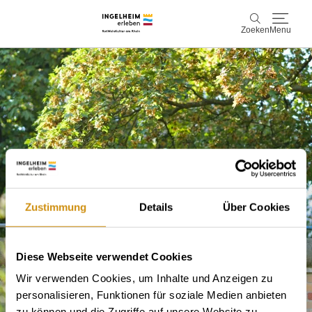
Zoeken
Menu
Ontdek & ervaar
Zoeken
Wijn & Plezier
Kaiserpfalz, geschiedenis & cultuur
Plan & Book
Zustimmung
Details
Über Cookies
Info & service
Accommodaties
Boek ervaringen
Diese Webseite verwendet Cookies
Wir verwenden Cookies, um Inhalte und Anzeigen zu
personalisieren, Funktionen für soziale Medien anbieten
zu können und die Zugriffe auf unsere Website zu