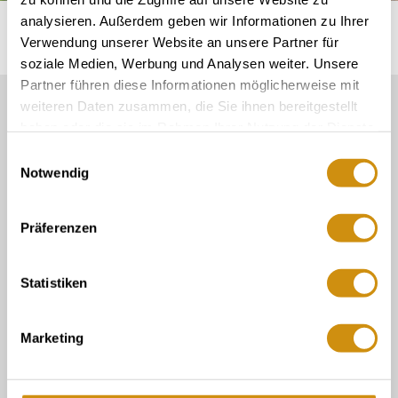
analysieren. Außerdem geben wir Informationen zu Ihrer
Startseite
Info & service
Tips voor vrije tijd
Verwendung unserer Website an unsere Partner für
soziale Medien, Werbung und Analysen weiter. Unsere
Partner führen diese Informationen möglicherweise mit
weiteren Daten zusammen, die Sie ihnen bereitgestellt
Onze Service Contact:
haben oder die sie im Rahmen Ihrer Nutzung der Dienste
06132/710 009 200
gesammelt haben.
Einwilligungsauswahl
Notwendig
Of gewoon per e-mail
touristinformation@ikum-ingelheim.de
Präferenzen
over ons
Statistiken
Toeristische informatie in de wijnkelder
Toeristische informatie Gau-Algesheim
Marketing
Contact