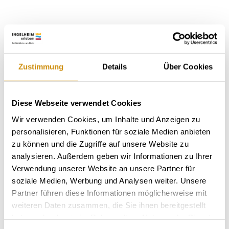
Zustimmung
Details
Über Cookies
Diese Webseite verwendet Cookies
Wir verwenden Cookies, um Inhalte und Anzeigen zu
personalisieren, Funktionen für soziale Medien anbieten
zu können und die Zugriffe auf unsere Website zu
analysieren. Außerdem geben wir Informationen zu Ihrer
Verwendung unserer Website an unsere Partner für
Kijk uit, reishelden!
soziale Medien, Werbung und Analysen weiter. Unsere
Partner führen diese Informationen möglicherweise mit
weiteren Daten zusammen, die Sie ihnen bereitgestellt
Wij gebruiken de Feratel Tosc5 app voor
haben oder die sie im Rahmen Ihrer Nutzung der Dienste
het tonen van vakantiewoningen, hotels,