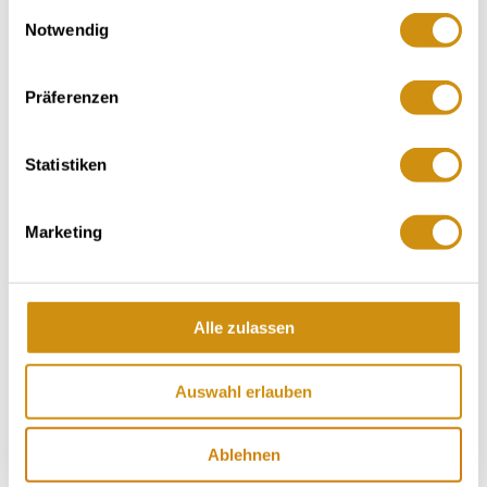
gesammelt haben.
Einwilligungsauswahl
belevenissen, evenementgegevens en
Notwendig
om het bestellen van brochures mogelijk
te maken.
Präferenzen
Door op de onderstaande knop te
klikken, worden uw gegevens
doorgestuurd naar Feratel en kunt u
Statistiken
verder gaan met uw vakantieplanning
en/of het bestellen van brochures.
Marketing
Cookies toestaan
Alle zulassen
Auswahl erlauben
Ablehnen