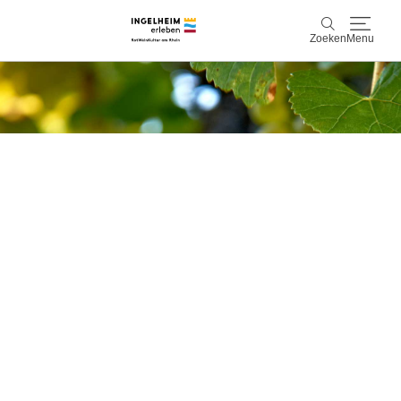
Zoeken
Menu
Ontdek & ervaar
Zoeken
Wijn & Plezier
Kaiserpfalz, geschiedenis & cultuur
Plan & Book
Info & service
Accommodaties
Boek ervaringen