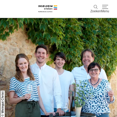
Zoeken
Menu
Ontdek & ervaar
Zoeken
Wijn & Plezier
Kaiserpfalz, geschiedenis & cultuur
Plan & Book
Info & service
© Weingut Christ
Accommodaties
Boek ervaringen