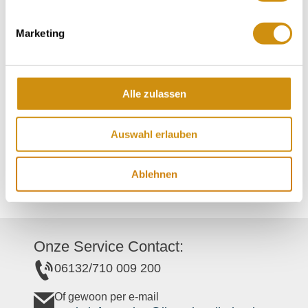
Contact
Marketing
Contactgegevens:
Alle zulassen
Weingut Christ
Am Grabentürchen 11
Auswahl erlauben
55237
Flonheim
Tel:
(0049) 6734 8898
Ablehnen
E-Mail:
info@weingut-christ.de
Onze Service Contact:
06132/710 009 200
Of gewoon per e-mail