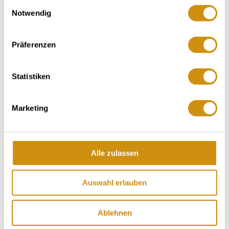
Einwilligungsauswahl
Openingstijden
Contact
Notwendig
Meer info & Downloads
Präferenzen
Statistiken
Openingstijden
Marketing
16.12.2025 tot 31.12.2026
Maandag
Alle zulassen
Dinsdag
Auswahl erlauben
Woensdag
Donderdag
Ablehnen
Vrijdag