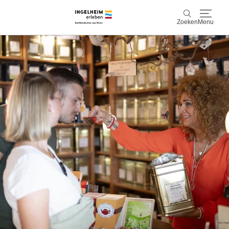
Zoeken
Menu
Ontdek & ervaar
Zoeken
Wijn & Plezier
Kaiserpfalz, geschiedenis & cultuur
Plan & Book
Info & service
Accommodaties
Boek ervaringen