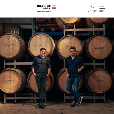
Zoeken
Menu
Ontdek & ervaar
Zoeken
Wijn & Plezier
Kaiserpfalz, geschiedenis & cultuur
Plan & Book
Info & service
Accommodaties
Boek ervaringen