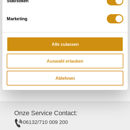
Statistiken
Contact
Marketing
Contactgegevens:
Alle zulassen
Weingut Knewitz
Rheinblick
Auswahl erlauben
55437
Appenheim
Tel:
(0049) 6725 2949
Ablehnen
E-Mail:
info@weingut-knewitz.de
:
https://www.instagram.com/weingutknewitz/
Onze Service Contact:
06132/710 009 200