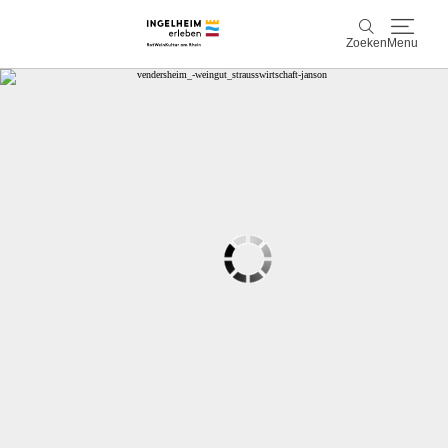
Zoeken
Menu
Ontdek & ervaar
Zoeken
Wijn & Plezier
Kaiserpfalz, geschiedenis & cultuur
Plan & Book
Info & service
Accommodaties
Boek ervaringen