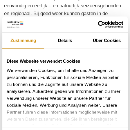
eenvoudig en eerlijk – en natuurlijk seizoensgebonden
en regionaal. Bij goed weer kunnen gasten in de
sfeervolle
tuin plaatsnemen. Wie niet meer wil rijden, boekt
eenvoudig een kamer in het gastenhuis.
Zustimmung
Details
Über Cookies
Wijnproeverijen en huifkarritten op aanvraag.
Reserveren is gemakkelijk via de "Weingut Janson"-
app of via de website.
Diese Webseite verwendet Cookies
Wir verwenden Cookies, um Inhalte und Anzeigen zu
gesloten gezelschap mogelijk
personalisieren, Funktionen für soziale Medien anbieten
zu können und die Zugriffe auf unsere Website zu
analysieren. Außerdem geben wir Informationen zu Ihrer
Voor meer informatie:
www.weingutjanson.de
Verwendung unserer Website an unsere Partner für
soziale Medien, Werbung und Analysen weiter. Unsere
Partner führen diese Informationen möglicherweise mit
weiteren Daten zusammen, die Sie ihnen bereitgestellt
haben oder die sie im Rahmen Ihrer Nutzung der Dienste