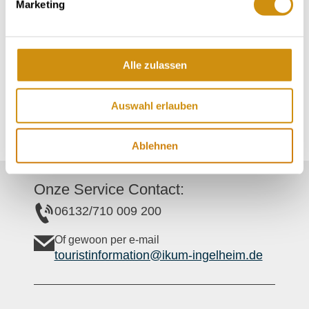
Contactgegevens:
Marketing
Gutsausschank Walldorf-Pfaffenhof
Mainzer Straße 50
55291
Saulheim
Alle zulassen
Tel:
(0049) 6732 5055
E-Mail:
kerstin.walldorf-dexheimer@kwb-
Auswahl erlauben
rheinhessen.de
Internet:
http://www.pfaffenhof.de
Ablehnen
Onze Service Contact:
06132/710 009 200
Of gewoon per e-mail
touristinformation@ikum-ingelheim.de