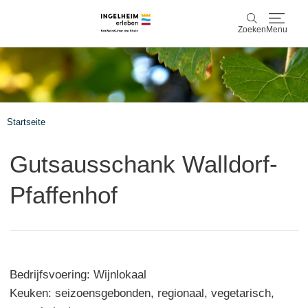
Zoeken
Menu
Ontdek & ervaar
Zoeken
Wijn & Plezier
Startseite
Kaiserpfalz, geschiedenis & cultuur
Gutsausschank Walldorf-
Plan & Book
Pfaffenhof
Info & service
Accommodaties
Boek ervaringen
Bedrijfsvoering: Wijnlokaal
Keuken: seizoensgebonden, regionaal, vegetarisch,