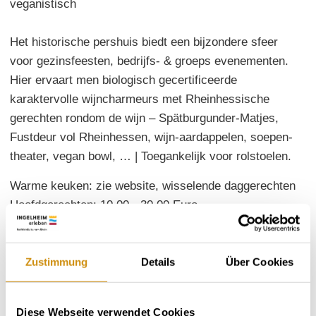
veganistisch
Het historische pershuis biedt een bijzondere sfeer
voor gezinsfeesten, bedrijfs- & groeps evenementen.
Hier ervaart men biologisch gecertificeerde
karaktervolle wijncharmeurs met Rheinhessische
gerechten rondom de wijn – Spätburgunder-Matjes,
Fustdeur vol Rheinhessen, wijn-aardappelen, soepen-
theater, vegan bowl, … | Toegankelijk voor rolstoelen.
Warme keuken: zie website, wisselende daggerechten
Hoofdgerechten: 10,00 - 30,00 Euro
Open Rheinhessische wijnen: 20 +
Aantal zitplaatsen: binnen 90 | buiten 50 | gesloten
gezelschap mogelijk | aparte ruimte 35
Zustimmung
Details
Über Cookies
Meer informatie op:
www.pfaffenhof.de
Diese Webseite verwendet Cookies