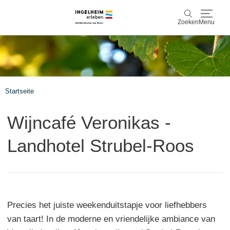
Zoeken
Menu
Ontdek & ervaar
Zoeken
Wijn & Plezier
Startseite
Kaiserpfalz, geschiedenis & cultuur
Wijncafé Veronikas -
Plan & Book
Landhotel Strubel-Roos
Info & service
Accommodaties
Boek ervaringen
Precies het juiste weekenduitstapje voor liefhebbers
van taart! In de moderne en vriendelijke ambiance van