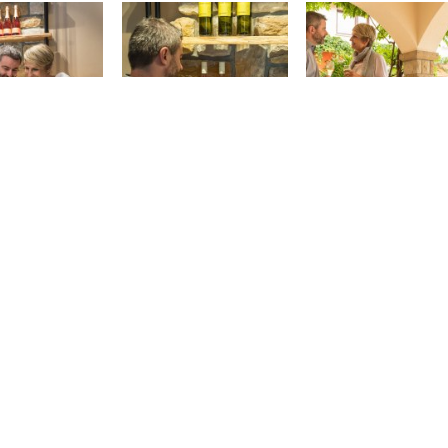
+ 3 meer
r info & Downloads