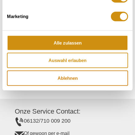
Contact
Marketing
Contactgegevens:
Alle zulassen
Weingut Rollanderhof
Rollanderhof
Auswahl erlauben
55291
Saulheim
Tel:
(0049) 6732 61820
E-Mail:
info@weingut-rollanderhof.de
Ablehnen
:
https://www.instagram.com/weingut_rollanderhof
Onze Service Contact:
06132/710 009 200
Of gewoon per e-mail