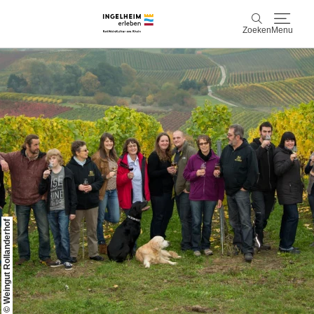
Zoeken
Menu
Ontdek & ervaar
Zoeken
Wijn & Plezier
Kaiserpfalz, geschiedenis & cultuur
Plan & Book
Info & service
© Weingut Rollanderhof
Accommodaties
Boek ervaringen