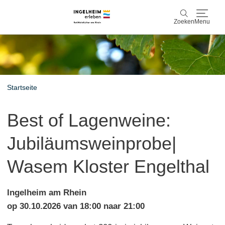
Zoeken
Menu
Ontdek & ervaar
Zoeken
Wijn & Plezier
Startseite
Kaiserpfalz, geschiedenis & cultuur
Best of Lagenweine:
Plan & Book
Jubiläumsweinprobe|
Info & service
Wasem Kloster Engelthal
Accommodaties
Boek ervaringen
Ingelheim am Rhein
op 30.10.2026 van 18:00 naar 21:00