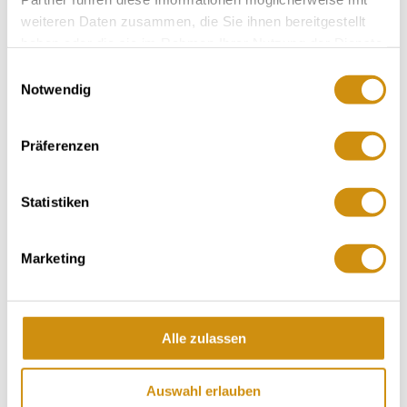
weiteren Daten zusammen, die Sie ihnen bereitgestellt
haben oder die sie im Rahmen Ihrer Nutzung der Dienste
WEITERE TERMINE
gesammelt haben.
Einwilligungsauswahl
Notwendig
VERANSTALTUNGSORT
Präferenzen
KONTAKT
Statistiken
Weitere Veranstaltungen in der Nähe
Marketing
Mee
Alle zulassen
Auswahl erlauben