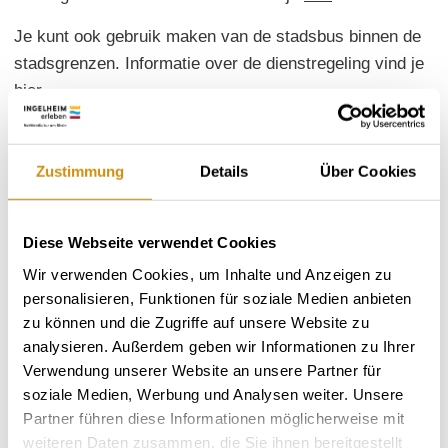
Je kunt ook gebruik maken van de stadsbus binnen de
stadsgrenzen. Informatie over de dienstregeling vind je
hier
Veerboot:
Zustimmung
Details
Über Cookies
Vanaf Oestrich-Winkel vaart de veerboot het hele jaar
door elk half uur. Meer informatie over de vertrektijden
vindt u
hier
Diese Webseite verwendet Cookies
Met de auto:
Wir verwenden Cookies, um Inhalte und Anzeigen zu
personalisieren, Funktionen für soziale Medien anbieten
Je kunt Ingelheim am Rhein bereiken via de snelweg
zu können und die Zugriffe auf unsere Website zu
A60 via knooppunt Ingelheim-West (komend vanuit
analysieren. Außerdem geben wir Informationen zu Ihrer
Bingen) of knooppunt Ingelheim-Ost (komend vanuit
Verwendung unserer Website an unsere Partner für
Mainz).
soziale Medien, Werbung und Analysen weiter. Unsere
Partner führen diese Informationen möglicherweise mit
Parkeren:
weiteren Daten zusammen, die Sie ihnen bereitgestellt