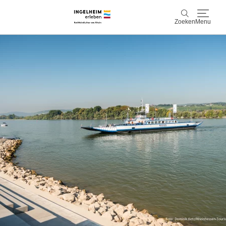
Zoeken
Menu
Ontdek & ervaar
Zoeken
Wijn & Plezier
Kaiserpfalz, geschiedenis & cultuur
Plan & Book
Info & service
Accommodaties
Boek ervaringen