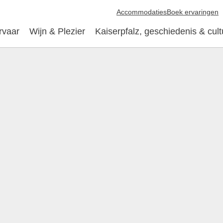
Accommodaties
Boek ervaringen
rvaar
Wijn & Plezier
Kaiserpfalz, geschiedenis & cult