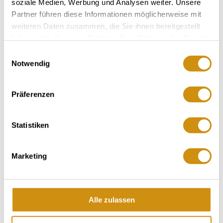
soziale Medien, Werbung und Analysen weiter. Unsere
Blootstelling:
Zuid naar Zuidoost
Partner führen diese Informationen möglicherweise mit
weiteren Daten zusammen, die Sie ihnen bereitgestellt
haben oder die sie im Rahmen Ihrer Nutzung der Dienste
gesammelt haben.
Einwilligungsauswahl
Notwendig
Präferenzen
Statistiken
Wijngaard:
23 Hectare
Gemeenschap:
Flörsheim-Dalsheim
Zeeniveau:
190-220 m
Marketing
Wonnegau
Gebied:
Burg Rodenstein
Regio:
Alle zulassen
Hubacker
Individuele locatie: