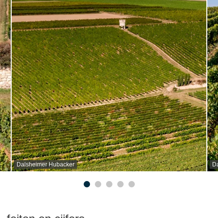
Dalsheimer Hubacker
D