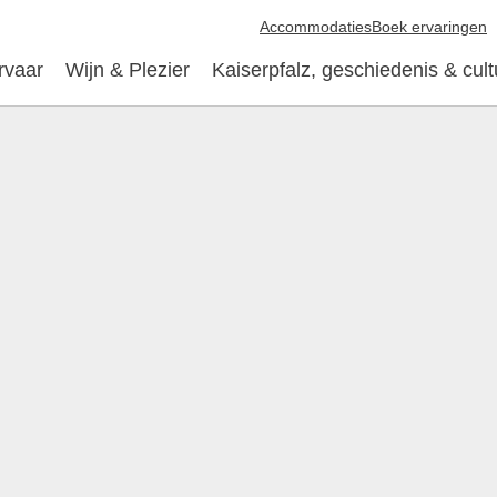
Accommodaties
Boek ervaringen
rvaar
Wijn & Plezier
Kaiserpfalz, geschiedenis & cult