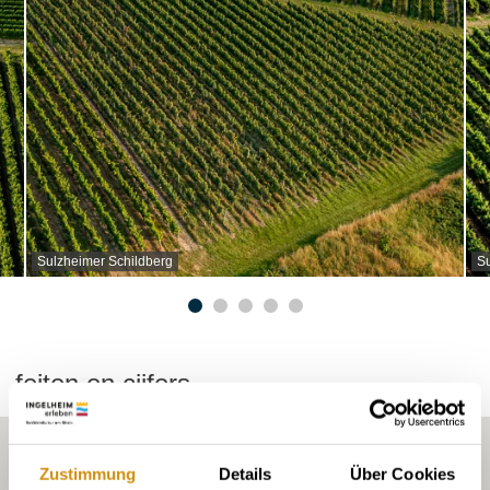
Sulzheimer Schildberg
Su
feiten en cijfers
Zustimmung
Details
Über Cookies