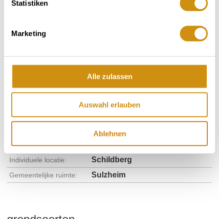
Statistiken
Marketing
Alle zulassen
Wijngaard:
151 Hectare
Gemeenschap:
Sulzheim
Zeeniveau:
160-210 m
Auswahl erlauben
Bingen
Gebied:
Ablehnen
Adelberg
Regio:
Schildberg
Individuele locatie:
Sulzheim
Gemeentelijke ruimte: