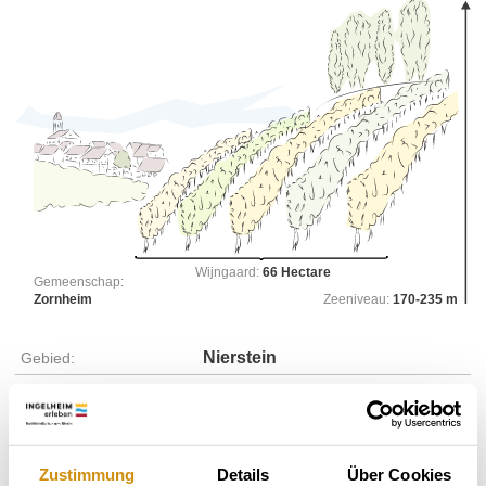
Wijngaard:
66 Hectare
Gemeenschap:
Zornheim
Zeeniveau:
170-235 m
Nierstein
Gebied:
Gutes Domtal
Regio:
Mönchbäumchen
Individuele locatie:
Zornheim
Gemeentelijke ruimte:
Zustimmung
Details
Über Cookies