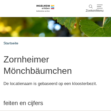
Zoeken
Menu
Ontdek & ervaar
Zoeken
Wijn & Plezier
Startseite
Kaiserpfalz, geschiedenis & cultuur
Zornheimer
Plan & Book
Mönchbäumchen
Info & service
De locatienaam is gebaseerd op een kloosterbezit.
Accommodaties
Boek ervaringen
feiten en cijfers