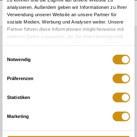
analysieren. Außerdem geben wir Informationen zu Ihrer
Startseite
Plan & Book
vergaderfaciliteiten
Verwendung unserer Website an unsere Partner für
soziale Medien, Werbung und Analysen weiter. Unsere
Partner führen diese Informationen möglicherweise mit
weiteren Daten zusammen, die Sie ihnen bereitgestellt
Onze Service Contact:
haben oder die sie im Rahmen Ihrer Nutzung der Dienste
06132/710 009 200
gesammelt haben.
Einwilligungsauswahl
Notwendig
Of gewoon per e-mail
touristinformation@ikum-ingelheim.de
Präferenzen
over ons
Statistiken
Toeristische informatie in de wijnkelder
Toeristische informatie Gau-Algesheim
Marketing
Contact