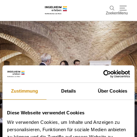
Zoeken
Menu
Ontdek & ervaar
Zoeken
Wijn & Plezier
Kaiserpfalz, geschiedenis & cultuur
Plan & Book
Zustimmung
Details
Über Cookies
Info & service
Accommodaties
Boek ervaringen
Diese Webseite verwendet Cookies
Wir verwenden Cookies, um Inhalte und Anzeigen zu
personalisieren, Funktionen für soziale Medien anbieten
zu können und die Zugriffe auf unsere Website zu