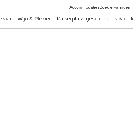
Accommodaties
Boek ervaringen
rvaar
Wijn & Plezier
Kaiserpfalz, geschiedenis & cult