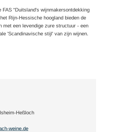
de FAS “Duitsland's wijnmakersontdekking
n het Rijn-Hessische hoogland bieden de
 met een levendige zure structuur - een
 'Scandinavische stijl' van zijn wijnen.
elsheim-Heßloch
ach-weine.de