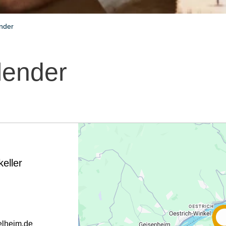
nder
lender
eller
gelheim.de