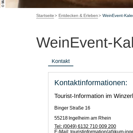
Startseite
Entdecken & Erleben
WeinEvent-Kale
WeinEvent-Ka
Kontakt
Kontaktinformationen:
Tourist-Information im Winzerk
Binger Straße 16
55218
Ingelheim am Rhein
Tel:
(0049) 6132 710 009 200
E-Mail:
touristinformation(at)ikum-in