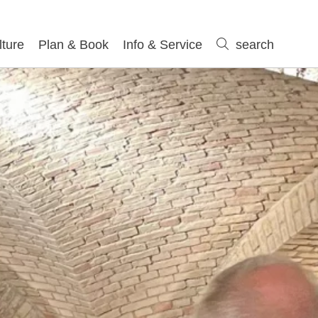
lture
Plan & Book
Info & Service
search
search