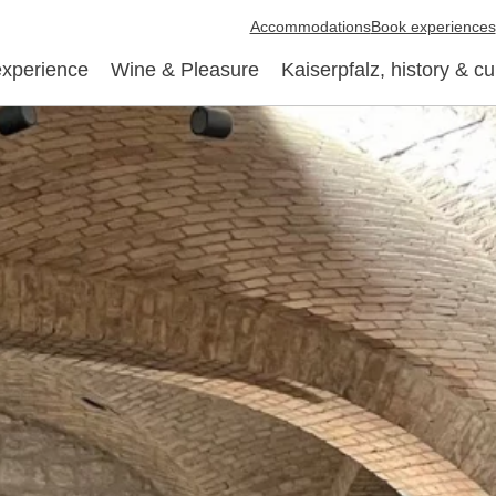
Accommodations
Book experiences
experience
Wine & Pleasure
Kaiserpfalz, history & cu