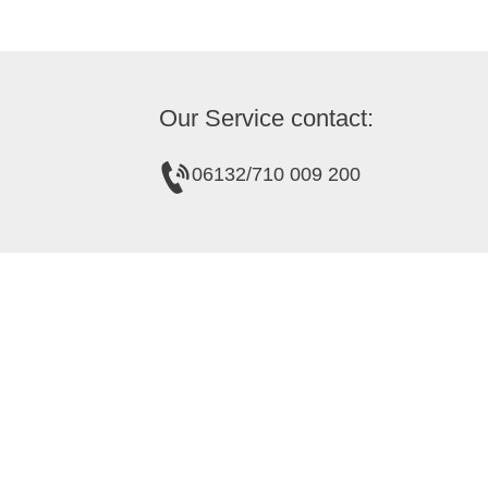
Our Service contact:
06132/710 009 200
about us
Tourist information in the wine cellar
Tourist Information Gau-Algesheim