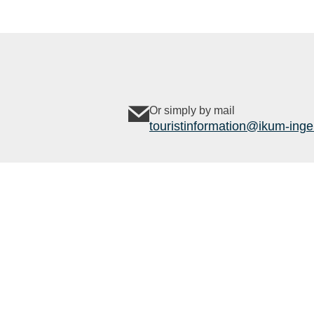
Or simply by mail
touristinformation@ikum-inge
Legal links
Follow us
Contact
Data protection
imprint
Outdoor
Komoot
active