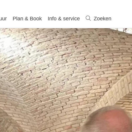
uur
Plan & Book
Info & service
Zoeken
Zoeken