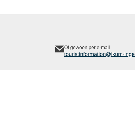
Of gewoon per e-mail
touristinformation@ikum-inge
Follow us
Contact
Gegevensbescherming
afdruk
Outdoor
Komoot
active