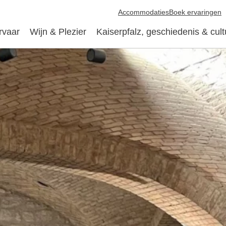
Accommodaties
Boek ervaringen
rvaar
Wijn & Plezier
Kaiserpfalz, geschiedenis & cult