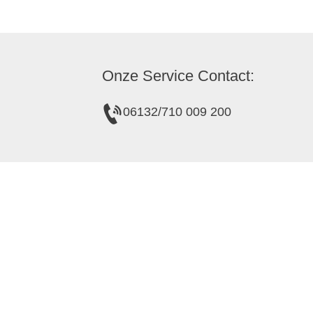
Onze Service Contact:
06132/710 009 200
over ons
Toeristische informatie in de wijnkelder
Toeristische informatie Gau-Algesheim