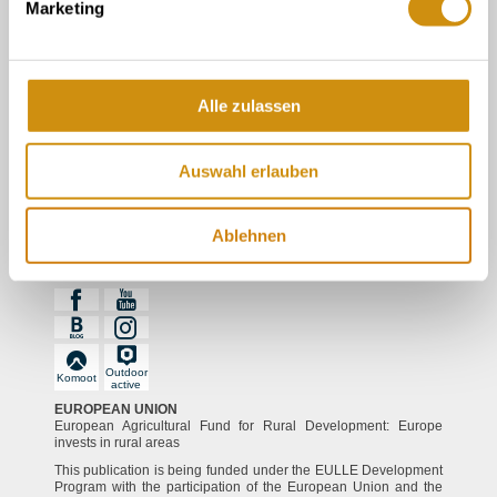
Marketing
Tourist information in the wine cellar
Tourist Information Gau-Algesheim
Alle zulassen
Legal links
Contact
Auswahl erlauben
Data protection
imprint
Ablehnen
Follow us
Outdoor
Komoot
active
EUROPEAN UNION
European Agricultural Fund for Rural Development: Europe
invests in rural areas
This publication is being funded under the EULLE Development
Program with the participation of the European Union and the