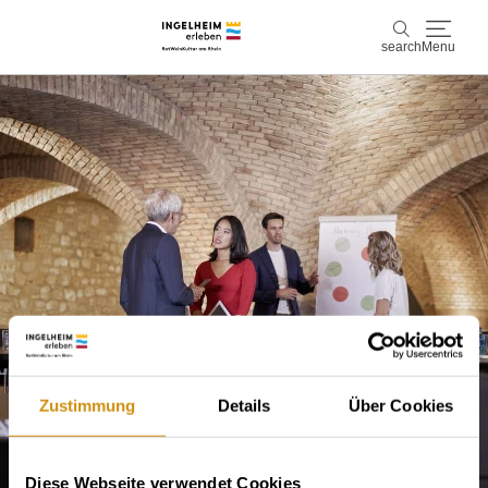
search
Menu
Discover & experience
search
Wine & Pleasure
Kaiserpfalz, history & culture
Plan & Book
Info & Service
Accommodations
Book experiences
Zustimmung
Details
Über Cookies
Diese Webseite verwendet Cookies