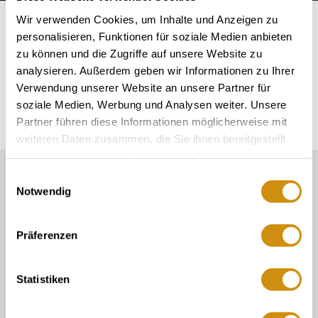
Startseite
Plan & Book
meeting facilities
Wir verwenden Cookies, um Inhalte und Anzeigen zu
personalisieren, Funktionen für soziale Medien anbieten
zu können und die Zugriffe auf unsere Website zu
FAQs on conferences,
analysieren. Außerdem geben wir Informationen zu Ihrer
Verwendung unserer Website an unsere Partner für
congresses & meetings
soziale Medien, Werbung und Analysen weiter. Unsere
Partner führen diese Informationen möglicherweise mit
weiteren Daten zusammen, die Sie ihnen bereitgestellt
haben oder die sie im Rahmen Ihrer Nutzung der Dienste
gesammelt haben.
Our Service contact:
Einwilligungsauswahl
Notwendig
06132/710 009 200
Or simply by mail
Präferenzen
touristinformation@ikum-ingelheim.de
Statistiken
about us