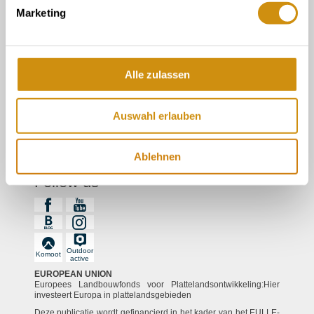
Marketing
over ons
Toeristische informatie in de wijnkelder
Toeristische informatie Gau-Algesheim
Alle zulassen
Auswahl erlauben
Contact
Gegevensbescherming
afdruk
Ablehnen
Follow us
Outdoor
Komoot
active
EUROPEAN UNION
Europees Landbouwfonds voor Plattelandsontwikkeling:Hier
investeert Europa in plattelandsgebieden
Deze publicatie wordt gefinancierd in het kader van het EULLE-