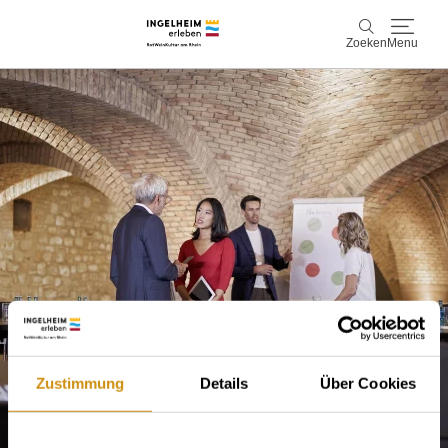
Zoeken
Menu
Ontdek & ervaar
Zoeken
Wijn & Plezier
Kaiserpfalz, geschiedenis & cultuur
Plan & Book
Info & service
Accommodaties
Boek ervaringen
Zustimmung
Details
Über Cookies