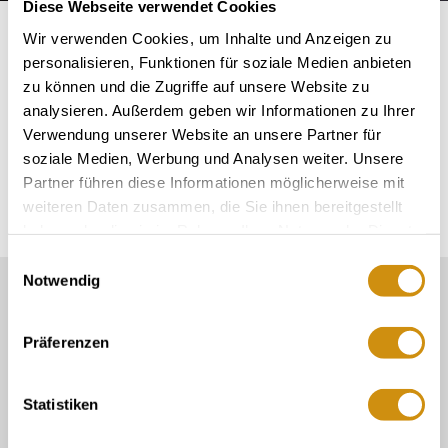
Diese Webseite verwendet Cookies
Startseite
Plan & Book
vergaderfaciliteiten
Wir verwenden Cookies, um Inhalte und Anzeigen zu
personalisieren, Funktionen für soziale Medien anbieten
FAQs over conferenties,
zu können und die Zugriffe auf unsere Website zu
analysieren. Außerdem geben wir Informationen zu Ihrer
congressen &
Verwendung unserer Website an unsere Partner für
soziale Medien, Werbung und Analysen weiter. Unsere
vergaderingen
Partner führen diese Informationen möglicherweise mit
weiteren Daten zusammen, die Sie ihnen bereitgestellt
haben oder die sie im Rahmen Ihrer Nutzung der Dienste
gesammelt haben.
Einwilligungsauswahl
Notwendig
Onze Service Contact:
06132/710 009 200
Präferenzen
Of gewoon per e-mail
touristinformation@ikum-ingelheim.de
Statistiken