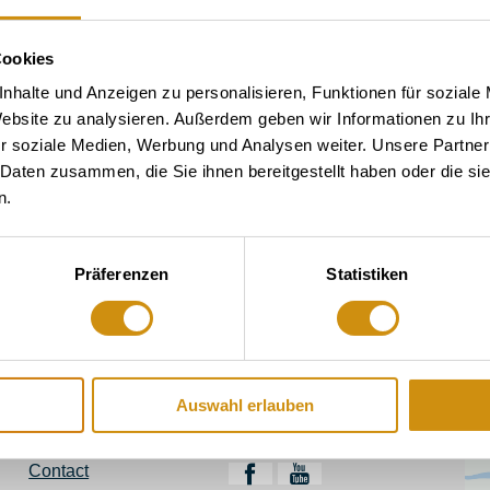
 accept the use of all cookies to view the content of this pa
Cookies
nhalte und Anzeigen zu personalisieren, Funktionen für soziale
Website zu analysieren. Außerdem geben wir Informationen zu I
Accept all cookies
r soziale Medien, Werbung und Analysen weiter. Unsere Partner
 Daten zusammen, die Sie ihnen bereitgestellt haben oder die s
n.
Präferenzen
Statistiken
Or simply by mail
touristinformation@ikum-inge
Auswahl erlauben
Legal links
Follow us
Contact