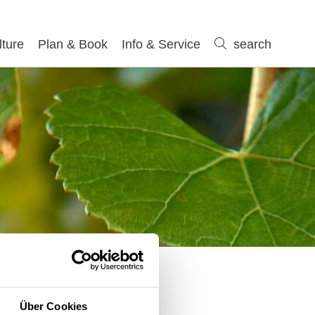
lture
Plan & Book
Info & Service
search
search
Über Cookies