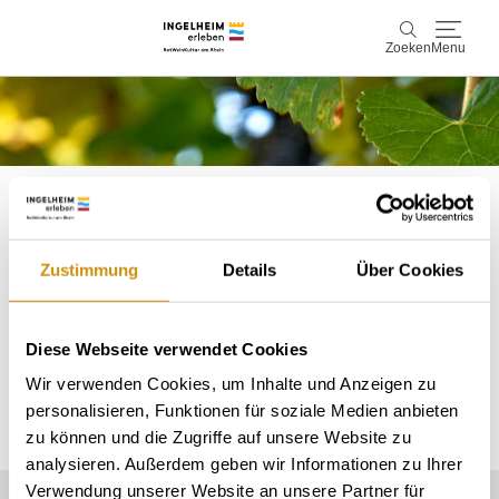
Zoeken
Menu
Ontdek & ervaar
Zoeken
Wijn & Plezier
Kaiserpfalz, geschiedenis & cultuur
Zustimmung
Details
Über Cookies
Bitte akzeptieren Sie den Einsatz aller
Plan & Book
Cookies, um den Inhalt dieser Seite
Diese Webseite verwendet Cookies
sehen zu können.
Info & service
Wir verwenden Cookies, um Inhalte und Anzeigen zu
Accommodaties
Boek ervaringen
personalisieren, Funktionen für soziale Medien anbieten
Alle Cookies Freigeben
zu können und die Zugriffe auf unsere Website zu
analysieren. Außerdem geben wir Informationen zu Ihrer
Verwendung unserer Website an unsere Partner für