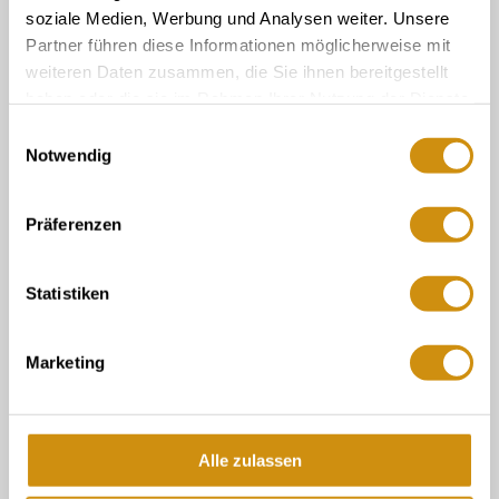
Onze Service Contact:
soziale Medien, Werbung und Analysen weiter. Unsere
Partner führen diese Informationen möglicherweise mit
06132/710 009 200
weiteren Daten zusammen, die Sie ihnen bereitgestellt
Of gewoon per e-mail
haben oder die sie im Rahmen Ihrer Nutzung der Dienste
touristinformation@ikum-ingelheim.de
gesammelt haben.
Einwilligungsauswahl
Notwendig
over ons
Präferenzen
Toeristische informatie in de wijnkelder
Toeristische informatie Gau-Algesheim
Statistiken
Marketing
Contact
Gegevensbescherming
afdruk
Alle zulassen
Follow us