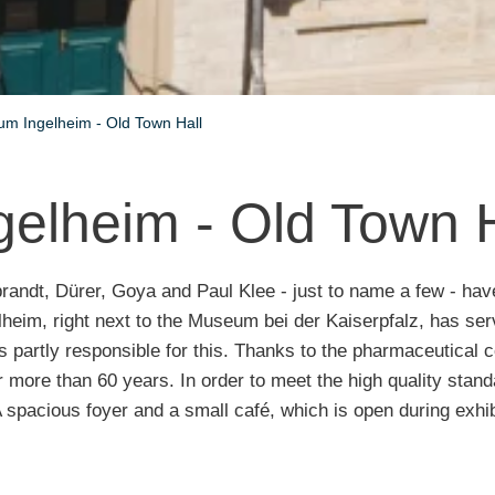
um Ingelheim - Old Town Hall
gelheim - Old Town H
andt, Dürer, Goya and Paul Klee - just to name a few - have
lheim, right next to the Museum bei der Kaiserpfalz, has serv
s partly responsible for this. Thanks to the pharmaceutical
r more than 60 years. In order to meet the high quality stan
pacious foyer and a small café, which is open during exhibit