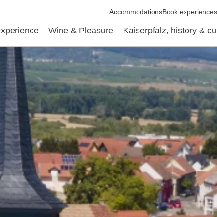
Accommodations
Book experiences
experience
Wine & Pleasure
Kaiserpfalz, history & cu