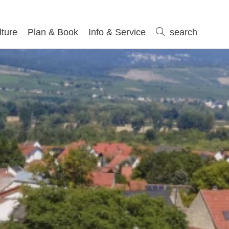
lture
Plan & Book
Info & Service
search
search