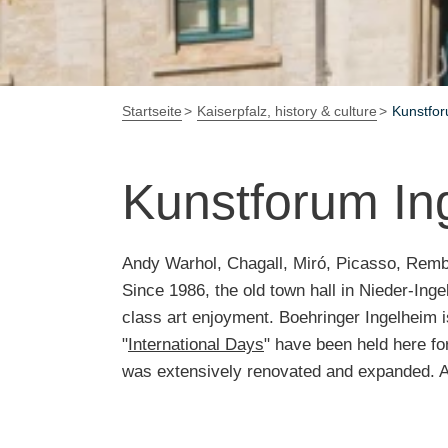
Startseite
Kaiserpfalz, history & culture
Kunstfor
Kunstforum In
Andy Warhol, Chagall, Miró, Picasso, Rembr
Since 1986, the old town hall in Nieder-Inge
class art enjoyment. Boehringer Ingelheim i
"
International Days
" have been held here fo
was extensively renovated and expanded. A s