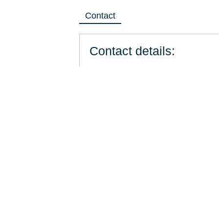
Contact
Contact details:
Stadt Ingelheim
Francois-Lachenal-Platz 1
55218
Ingelheim am Rhein
Internet:
www.ingelheim.de