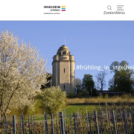
Zoeken
Menu
Ontdek & ervaar
Zoeken
Wijn & Plezier
Kaiserpfalz, geschiedenis & cultuur
Plan & Book
Info & service
Accommodaties
Boek ervaringen