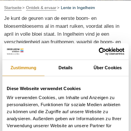
Startseite
Ontdek & ervaar
Lente in Ingelheim
Je kunt de geuren van de eerste boom- en
bloesembloesems al in maart ruiken, voordat alles in
april in volle bloei staat. In Ingelheim vind je een
verscheidenheid aan fruitbomen, waarbij de boom- en
kersenbloesem in het middelpunt staan. Wat dacht je
ervan om het openluchtseizoen te openen met een
wandeling langs de
Hiwweltour Westerberg
om de
Zustimmung
Details
Über Cookies
lentesmaken in je op te nemen. Een droom in de lente is
een fietstocht langs de
fruitroute
, die door de talrijke
Diese Webseite verwendet Cookies
boomgaarden van Ingelheim en Rheinhessen voert. Hier
kun je de Ingelheimse lente ruiken!
Wir verwenden Cookies, um Inhalte und Anzeigen zu
personalisieren, Funktionen für soziale Medien anbieten
Onze slechtweer tip:
ruik de wijngeschiedenis van
zu können und die Zugriffe auf unsere Website zu
Ingelheim bij de
multimediale
analysieren. Außerdem geben wir Informationen zu Ihrer
wijnbelevingstentoonstelling "Kellergenossen"
!
Verwendung unserer Website an unsere Partner für