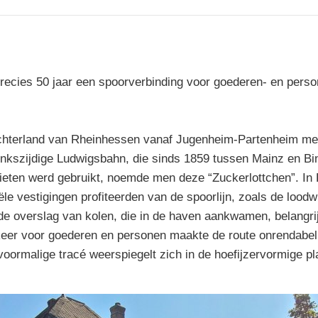
ecies 50 jaar een spoorverbinding voor goederen- en perso
chterland van Rheinhessen vanaf Jugenheim-Partenheim met
linkszijdige Ludwigsbahn, die sinds 1859 tussen Mainz en B
bieten werd gebruikt, noemde men deze “Zuckerlottchen”. In
e vestigingen profiteerden van de spoorlijn, zoals de loodw
e overslag van kolen, die in de haven aankwamen, belangrij
rkeer voor goederen en personen maakte de route onrendabel,
oormalige tracé weerspiegelt zich in de hoefijzervormige pl