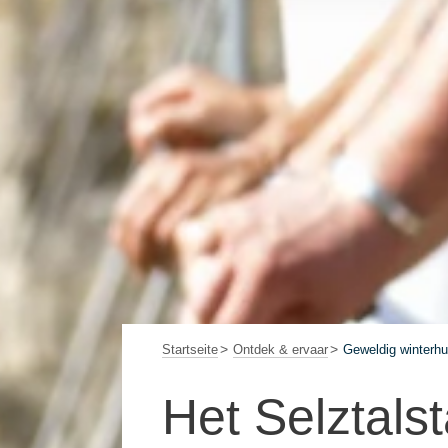
Startseite
Ontdek & ervaar
Geweldig winterhu
Het Selztals