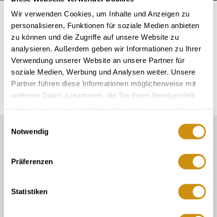
Startseite
Ontdek & ervaar
Geweldig winterhuis
Wir verwenden Cookies, um Inhalte und Anzeigen zu
personalisieren, Funktionen für soziale Medien anbieten
zu können und die Zugriffe auf unsere Website zu
De voormalige adellijke hoven
analysieren. Außerdem geben wir Informationen zu Ihrer
kenmerken het stadsbeeld
Verwendung unserer Website an unsere Partner für
soziale Medien, Werbung und Analysen weiter. Unsere
Geweldig winterhuis
Partner führen diese Informationen möglicherweise mit
weiteren Daten zusammen, die Sie ihnen bereitgestellt
haben oder die sie im Rahmen Ihrer Nutzung der Dienste
gesammelt haben.
Einwilligungsauswahl
Notwendig
Onze Service Contact:
06132/710 009 200
Präferenzen
Of gewoon per e-mail
touristinformation@ikum-ingelheim.de
Statistiken