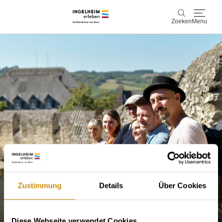
Zoeken
Menu
Ontdek & ervaar
Zoeken
Wijn & Plezier
Kaiserpfalz, geschiedenis & cultuur
Plan & Book
Info & service
Accommodaties
Boek ervaringen
Zustimmung
Details
Über Cookies
Diese Webseite verwendet Cookies