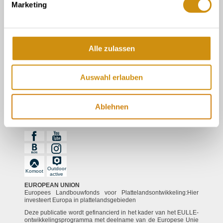
over ons
Marketing
Toeristische informatie in de wijnkelder
Toeristische informatie Gau-Algesheim
Alle zulassen
Contact
Auswahl erlauben
Gegevensbescherming
afdruk
Ablehnen
Follow us
Outdoor
Komoot
active
EUROPEAN UNION
Europees Landbouwfonds voor Plattelandsontwikkeling:Hier
investeert Europa in plattelandsgebieden
Deze publicatie wordt gefinancierd in het kader van het EULLE-
ontwikkelingsprogramma met deelname van de Europese Unie