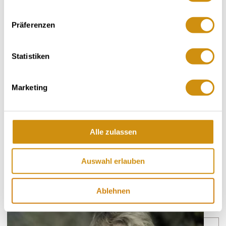
Eselspfad
Individuele locatie:
Präferenzen
Appenheim
Gemeentelijke ruimte:
Statistiken
grondsoorten
Marketing
LÖSS / PARARENDZINA
Alle zulassen
KALKSTEEN / RENDZINA
Auswahl erlauben
wijnhuizen
Ablehnen
Mee