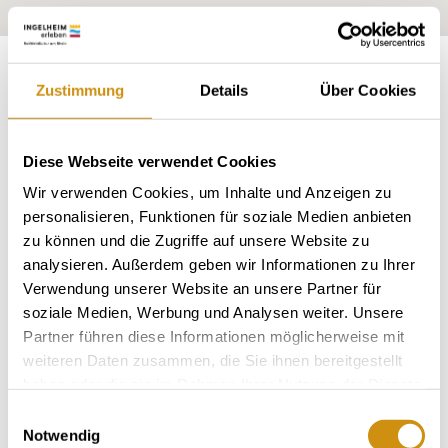
Blootstelling:
Zuidoosten
Zustimmung
Details
Über Cookies
Diese Webseite verwendet Cookies
Wir verwenden Cookies, um Inhalte und Anzeigen zu
personalisieren, Funktionen für soziale Medien anbieten
zu können und die Zugriffe auf unsere Website zu
analysieren. Außerdem geben wir Informationen zu Ihrer
Verwendung unserer Website an unsere Partner für
soziale Medien, Werbung und Analysen weiter. Unsere
Partner führen diese Informationen möglicherweise mit
Wijngaard:
32 Hectare
Gemeenschap:
weiteren Daten zusammen, die Sie ihnen bereitgestellt
Appenheim
Zeeniveau:
180-230 m
haben oder die sie im Rahmen Ihrer Nutzung der Dienste
gesammelt haben.
Einwilligungsauswahl
Bingen
Gebied:
Notwendig
Abtey
Regio: