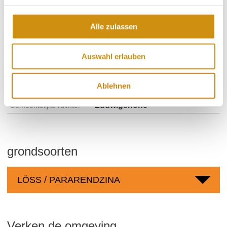
Wijngaard:
32 Hectare
Gemeenschap:
Alle zulassen
Ludwigshöhe
Zeeniveau:
91-160 m
Auswahl erlauben
Nierstein
Gebied:
Vögelsgärten
Regio:
Ablehnen
Teufelskopf
Individuele locatie:
Ludwigshöhe
Gemeentelijke ruimte:
grondsoorten
LÖSS / PARARENDZINA
Verken de omgeving