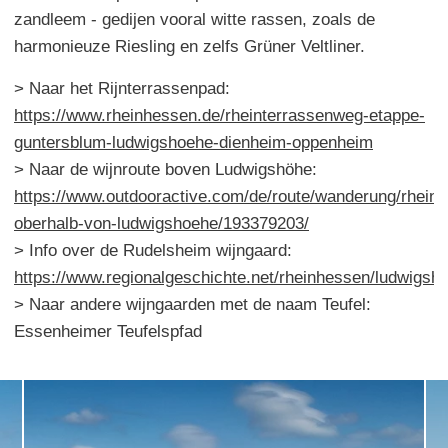
zandleem - gedijen vooral witte rassen, zoals de
harmonieuze Riesling en zelfs Grüner Veltliner.
> Naar het Rijnterrassenpad:
https://www.rheinhessen.de/rheinterrassenweg-etappe-
guntersblum-ludwigshoehe-dienheim-oppenheim
> Naar de wijnroute boven Ludwigshöhe:
https://www.outdooractive.com/de/route/wanderung/rhei
oberhalb-von-ludwigshoehe/193379203/
> Info over de Rudelsheim wijngaard:
https://www.regionalgeschichte.net/rheinhessen/ludwigsh
> Naar andere wijngaarden met de naam Teufel:
Essenheimer Teufelspfad