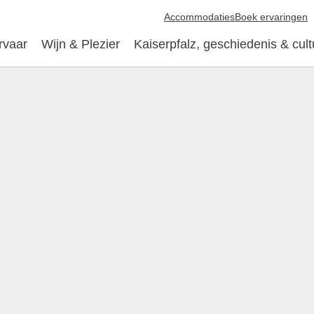
Accommodaties
Boek ervaringen
rvaar
Wijn & Plezier
Kaiserpfalz, geschiedenis & cult