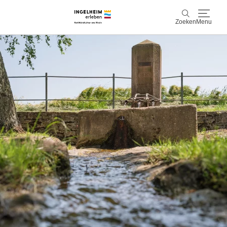
Zoeken
Menu
Ontdek & ervaar
Zoeken
Wijn & Plezier
Kaiserpfalz, geschiedenis & cultuur
Plan & Book
Info & service
Accommodaties
Boek ervaringen