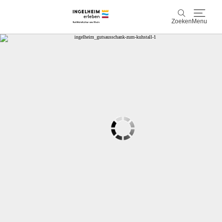
Zoeken
Menu
Ontdek & ervaar
Zoeken
Wijn & Plezier
Kaiserpfalz, geschiedenis & cultuur
Plan & Book
Info & service
Accommodaties
Boek ervaringen