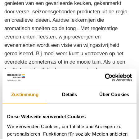
genieten van een gevarieerde keuken, gekenmerkt
door verse, seizoensgebonden producten uit de regio
en creatieve ideeën. Aardse lekkernijen die
aromatisch smelten op de tong . Met regelmatige
evenementen, feesten, wijnproeverijen en
evenementen wordt een visie van wijngastvrijheid
gerealiseerd. Bij mooi weer kunt u vertoeven op het
overdekte zonneterras of in de mooie tuin. Als u een
familiefeest, bruiloft, doop, communie of
communiefeest plant, biedt de “Heuspeicher” met
panoramabalkon plaats aan 50 personen.
Zustimmung
Details
Über Cookies
Hoofdgerechten: 8,50 - 29,00 euro Zitplaatsen: binnen
40 | buiten 60 | besloten gezelschap mogelijk | aparte
ruimte 50 Data: zie internet
Diese Webseite verwendet Cookies
Wir verwenden Cookies, um Inhalte und Anzeigen zu
personalisieren, Funktionen für soziale Medien anbieten