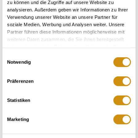
zu können und die Zugriffe auf unsere Website zu
analysieren. Außerdem geben wir Informationen zu Ihrer
Verwendung unserer Website an unsere Partner für
soziale Medien, Werbung und Analysen weiter. Unsere
Partner führen diese Informationen möglicherweise mit
weiteren Daten zusammen, die Sie ihnen bereitgestellt
haben oder die sie im Rahmen Ihrer Nutzung der Dienste
gesammelt haben.
Einwilligungsauswahl
Notwendig
Präferenzen
Statistiken
Openingstijden
Contact
Marketing
Meer info & Downloads