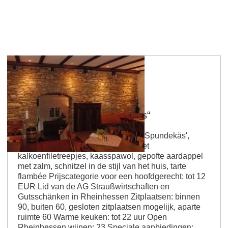
Engelstadt
Gutsschänke „Im Kelterhaus“
Gutsschänke; keuken: huisstijl Tip: Spundekäs',
wijngaardschotel, saladeschotel met
kalkoenfiletreepjes, kaasspawol, gepofte aardappel
met zalm, schnitzel in de stijl van het huis, tarte
flambée Prijscategorie voor een hoofdgerecht: tot 12
EUR Lid van de AG Straußwirtschaften en
Gutsschänken in Rheinhessen Zitplaatsen: binnen
90, buiten 60, gesloten zitplaatsen mogelijk, aparte
ruimte 60 Warme keuken: tot 22 uur Open
Rheinhessen wijnen: 23 Speciale aanbiedingen: