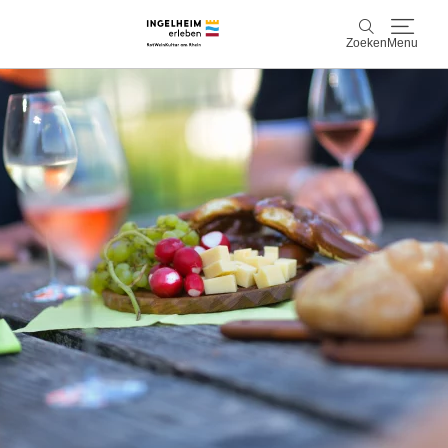
Zoeken
Menu
Ontdek & ervaar
Zoeken
Wijn & Plezier
Kaiserpfalz, geschiedenis & cultuur
Plan & Book
Info & service
Accommodaties
Boek ervaringen