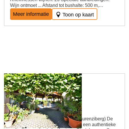
Wijn ontmoet ... Afstand tot bushalte: 500 m,…
Meer informatie
Toon op kaart
Gau-Algesheim
Gutsschänke Weingut Lich
Wijnhuis Lich – Gau-Algesheim (Laurenziberg) De
wijnhuis Lich nodigt gasten uit voor een authentieke