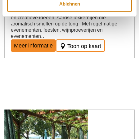
Ablehnen
genieten van een gevarieerde keuken, gekenmerkt
door verse, seizoensgebonden producten uit de regio
en creatieve ideeën. Aardse lekkernijen die
aromatisch smelten op de tong . Met regelmatige
evenementen, feesten, wijnproeverijen en
evenementen…
Meer informatie
Toon op kaart
Ingelheim / Groß-Winternheim