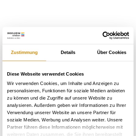
Zustimmung
Details
Über Cookies
Ingelheim
Baum-Barth's Weingarten
Diese Webseite verwendet Cookies
Wir verwenden Cookies, um Inhalte und Anzeigen zu
Kom langs bij Baum‑Barth’s Weingarten en geniet
van een heerlijk glas wijn of een van onze gerechten
personalisieren, Funktionen für soziale Medien anbieten
– van de stevige borrelhap tot de versgebakken
zu können und die Zugriffe auf unsere Website zu
flammkuchen. Naast fruitige zomerwijnen schenken
analysieren. Außerdem geben wir Informationen zu Ihrer
we hier ook onze nationaal en internationaal
Verwendung unserer Website an unsere Partner für
bekroonde wijnen uit.
soziale Medien, Werbung und Analysen weiter. Unsere
Meer informatie
Partner führen diese Informationen möglicherweise mit
weiteren Daten zusammen, die Sie ihnen bereitgestellt