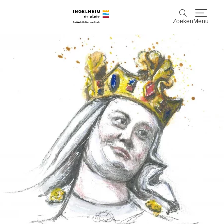
Zoeken
Menu
Ontdek & ervaar
Zoeken
Wijn & Plezier
Kaiserpfalz, geschiedenis & cultuur
Plan & Book
Info & service
Accommodaties
Boek ervaringen