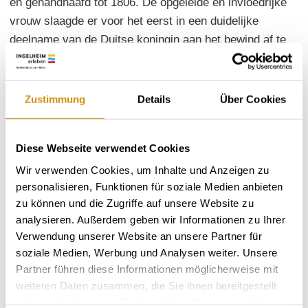
en gehandhaafd tot 1806. De opgeleide en invloedrijke
vrouw slaagde er voor het eerst in een duidelijke
deelname van de Duitse koningin aan het bewind af te
dwingen. Als schoolvoorbeeld van een christelijke
heerser werd ze kort na haar dood zelfs als heilige
vereerd in de Elzas. Adelheid - keizerin sinds 962 - is
Zustimmung
Details
Über Cookies
aantoonbaar vier keer in het keizerlijk paleis Ingelheim
geweest.
Diese Webseite verwendet Cookies
Te boeken:
het hele jaar door
Wir verwenden Cookies, um Inhalte und Anzeigen zu
Duur:
ca. 1,5 uur
personalisieren, Funktionen für soziale Medien anbieten
Deelnemers per gids:
maximaal 15 personen
zu können und die Zugriffe auf unsere Website zu
Boekingsdeadline:
14 dagen van tevoren
analysieren. Außerdem geben wir Informationen zu Ihrer
Prijs per groep:
45 euro plus museumtoegang voor
Verwendung unserer Website an unsere Partner für
soziale Medien, Werbung und Analysen weiter. Unsere
groepen vanaf 2 euro / per persoon vanaf 18 jaar
Partner führen diese Informationen möglicherweise mit
Vreemde talen:
60 euro (Engels & Frans) plus toegang
weiteren Daten zusammen, die Sie ihnen bereitgestellt
tot het museum voor groepen vanaf 2 euro / per
haben oder die sie im Rahmen Ihrer Nutzung der Dienste