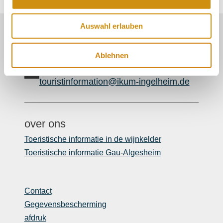
zoekaanvraag.
Auswahl erlauben
Onze Service Contact:
06132/710 009 200
Ablehnen
Of gewoon per e-mail
touristinformation@ikum-ingelheim.de
over ons
Toeristische informatie in de wijnkelder
Toeristische informatie Gau-Algesheim
Contact
Gegevensbescherming
afdruk