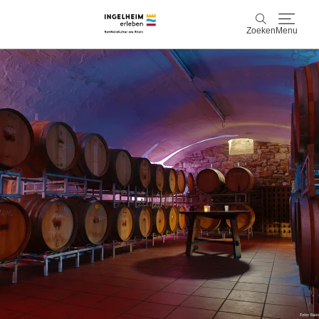
Zoeken
Menu
Ontdek & ervaar
Zoeken
Wijn & Plezier
Kaiserpfalz, geschiedenis & cultuur
Plan & Book
Info & service
Accommodaties
Boek ervaringen